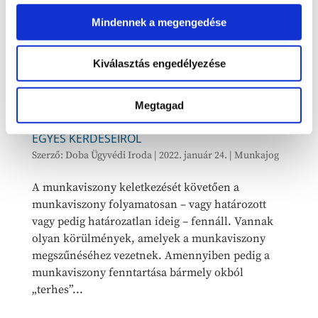
Mindennek a megengedése
Kiválasztás engedélyezése
GONDOLATOK A MUNKAVÁLLALÓK ÖNKÉNYES
Megtagad
FELMONDÁSSAL SZEMBENI VÉDELMÉNEK
EGYES KÉRDÉSEIRŐL
Szerző:
Doba Ügyvédi Iroda
|
2022. január 24.
|
Munkajog
A munkaviszony keletkezését követően a
munkaviszony folyamatosan – vagy határozott
vagy pedig határozatlan ideig – fennáll. Vannak
olyan körülmények, amelyek a munkaviszony
megszűnéséhez vezetnek. Amennyiben pedig a
munkaviszony fenntartása bármely okból
„terhes”...