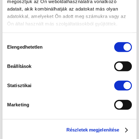
megosztjuk az Ön weboldalhasználatra vonatkozó
adatait, akik kombinálhatják az adatokat más olyan
VEZETŐ TISZTSÉGVISELŐK MÖGÖTTES
adatokkal, amelyeket Ön adott meg számukra vagy az
FELELŐSSÉGÉRŐL
Ön által használt más szolgáltatásokból gyűjtöttek.
Szerző:
Doba Ügyvédi Iroda
|
2022. január 24.
|
Munkajog
Hozzájárulás
A gazdasági társaságok vezető tisztségviselőinek
Elengedhetetlen
kiválasztása
felelősségét nagymértékben meghatározza az,
hogy tevékenységük, eljárásuk során milyen
érdekeket kell elsődlegesen szem előtt tartaniuk.
Beállítások
Eljárásuk során szembesülhetnek azzal a
problémával, hogy az adott helyzetben a...
Statisztikai
Marketing
Részletek megjelenítése