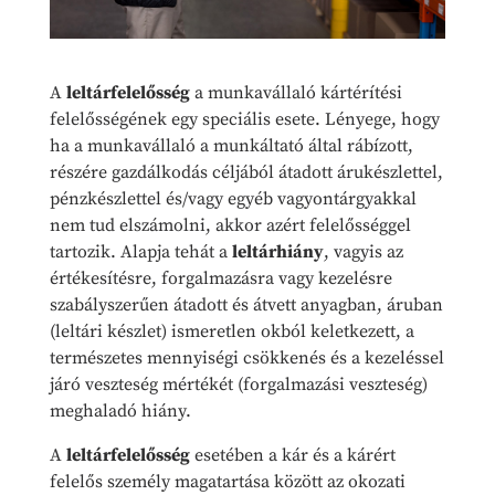
A
leltárfelelősség
a munkavállaló kártérítési
felelősségének egy speciális esete. Lényege, hogy
ha a munkavállaló a munkáltató által rábízott,
részére gazdálkodás céljából átadott árukészlettel,
pénzkészlettel és/vagy egyéb vagyontárgyakkal
nem tud elszámolni, akkor azért felelősséggel
tartozik. Alapja tehát a
leltárhiány
, vagyis az
értékesítésre, forgalmazásra vagy kezelésre
szabályszerűen átadott és átvett anyagban, áruban
(leltári készlet) ismeretlen okból keletkezett, a
természetes mennyiségi csökkenés és a kezeléssel
járó veszteség mértékét (forgalmazási veszteség)
meghaladó hiány.
A
leltárfelelősség
esetében a kár és a kárért
felelős személy magatartása között az okozati