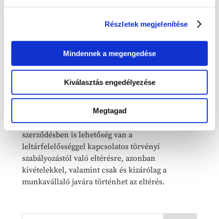
A munkáltató a leltárhiánnyal kapcsolatos
kártérítési igényét határidőhöz kötötten,
Részletek megjelenítése
mégpedig a leltárfelvétel befejezését követő
hatvannapos jogvesztő határidő alatt
Mindennek a megengedése
érvényesítheti. Büntetőeljárás indítása esetén e
határidő harminc nap és a nyomozó hatóság vagy
a bíróság jogerős határozatának közlését követő
Kiválasztás engedélyezése
napon kezdődik.
Megtagad
Rendkívüli méltánylást érdemlő körülmények
esetén a kártérítés mérsékelhető. Kollektív
szerződésben is lehetőség van a
leltárfelelősséggel kapcsolatos törvényi
szabályozástól való eltérésre, azonban
kivételekkel, valamint csak és kizárólag a
munkavállaló javára történhet az eltérés.