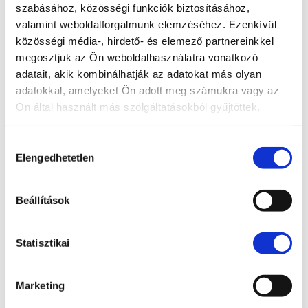
szabásához, közösségi funkciók biztosításához,
a kártérítés mértékének megállapításánál az eset
valamint weboldalforgalmunk elemzéséhez. Ezenkívül
összes körülményeit figyelembe kell venni. A
közösségi média-, hirdető- és elemező partnereinkkel
leltárfelelősségi megállapodás pedig akkor szűnik
megosztjuk az Ön weboldalhasználatra vonatkozó
meg, ha a munkavállaló munkakörének
adatait, akik kombinálhatják az adatokat más olyan
megváltozása folytán a leltári készletet már nem
adatokkal, amelyeket Ön adott meg számukra vagy az
kezeli. Csoportos leltárfelelősségről is
Ön által használt más szolgáltatásokból gyűjtöttek.
beszélhetünk. Ez a fajta leltárfelelősség a leltárért
felelősséggel tartozó személyek száma szerint
Hozzájárulás
határozható meg.
Csoportos leltárfelelősségi
Elengedhetetlen
kiválasztása
megállapodás
is köthető akkor, ha a leltári
készletet több munkavállaló kezeli. Ilyenkor a
kártérítés mértéke nem haladhatja meg a
Beállítások
megállapodást kötött munkavállalók távolléti
díjának hathavi együttes összegét, de a
Statisztikai
megállapodásban rögzíthető a felelősség
munkavállalók közötti megosztása. Ennek
hiányában a munkavállalók távolléti díjuk
Marketing
arányában felelnek.