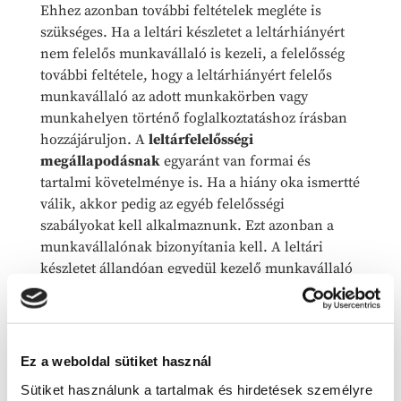
Ehhez azonban további feltételek megléte is
szükséges. Ha a leltári készletet a leltárhiányért
nem felelős munkavállaló is kezeli, a felelősség
további feltétele, hogy a leltárhiányért felelős
munkavállaló az adott munkakörben vagy
munkahelyen történő foglalkoztatáshoz írásban
hozzájáruljon. A
leltárfelelősségi
megállapodásnak
egyaránt van formai és
tartalmi követelménye is. Ha a hiány oka ismertté
válik, akkor pedig az egyéb felelősségi
szabályokat kell alkalmaznunk. Ezt azonban a
munkavállalónak bizonyítania kell. A leltári
készletet állandóan egyedül kezelő munkavállaló
a
leltárhiány
teljes összegéért felelősséggel
tartozik, de a megállapodás ettől eltérően is
rendelkezhet. Ha pedig a leltári készletet
leltárhiányért nem felelős munkavállaló kezeli,
Ez a weboldal sütiket használ
akkor ő a felelős munkavállaló legfeljebb hathavi
Sütiket használunk a tartalmak és hirdetések személyre
átlagkeresetének mértékéig felel. A felelősség és