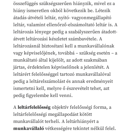
összefüggés szükségszerűen hiányzik, mivel ez a
hiány ismeretlen okból következik be. Létezik
átadás-átvételi leltár, nyitó- vagyonmegállapító
leltár, valamint ellenőrző-elszámoltató leltár is. A
leltározás lényege pedig a szabályszerűen átadott-
átvett leltározási készletet számbavétele. A
leltározásnál biztosítani kell a munkavállalónak
vagy képviselőjének, továbbá – szükség esetén – a
munkáltató által kijelölt, az adott szakmában
jártas, érdektelen képviselőnek a jelenlétét. A
leltárért felelősséggel tartozó munkavállalóval
pedig a leltárelszámolást és annak eredményeit
ismertetni kell, melyre ő észrevételt tehet, azt
pedig figyelembe kell venni.
A
leltárfelelősség
objektív felelősségi forma, a
leltárfelelősségi megállapodást kötött
munkavállalót terheli. A leltárhiányért a
munkavállaló
vétkességére tekintet nélkül felel.