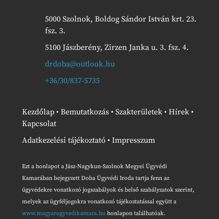
5000 Szolnok, Boldog Sándor István krt. 23.
fsz. 3.
5100 Jászberény, Zirzen Janka u. 3. fsz. 4.
drdoba@outlook.hu
+36/30/837-5735
Kezdőlap
•
Bemutatkozás
•
Szakterületek
•
Hírek
•
Kapcsolat
Adatkezelési tájékoztató
•
Impresszum
Ezt a honlapot a Jász-Nagykun-Szolnok Megyei Ügyvédi
Kamarában bejegyzett Doba Ügyvédi Iroda tartja fenn az
ügyvédekre vonatkozó jogszabályok és belső szabályzatok szerint,
melyek az ügyféljogokra vonatkozó tájékoztatással együtt a
www.magyarugyvedikamara.hu
honlapon találhatóak.